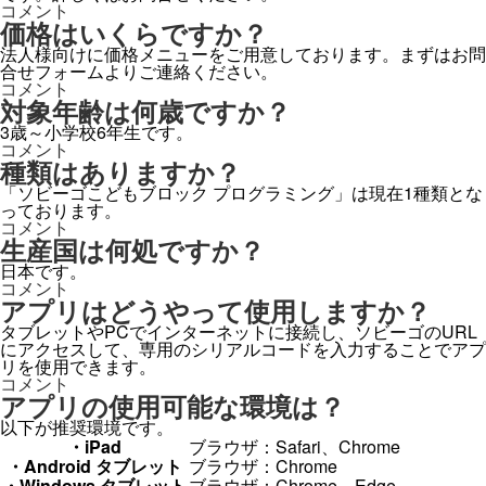
の
用
カ
コメント
研
で
リ
価格はいくらですか？
修
き
キ
は
法人様向けに価格メニューをご用意しております。まずはお問
ま
ュ
あ
合せフォームよりご連絡ください。
す
ラ
り
価
コメント
か？
ム
ま
格
対象年齢は何歳ですか？
に
内
す
は
容
3歳～小学校6年生です。
か？
い
の
対
コメント
に
く
相
象
種類はありますか？
ら
談
年
で
「ソビーゴこどもブロック プログラミング」は現在1種類とな
は
齢
す
っております。
で
は
か？
種
コメント
き
何
に
類
生産国は何処ですか？
ま
歳
は
す
で
日本です。
あ
か？
す
生
コメント
り
に
か？
産
アプリはどうやって使用しますか？
ま
に
国
す
タブレットやPCでインターネットに接続し、ソビーゴのURL
は
か？
にアクセスして、専用のシリアルコードを入力することでアプ
何
に
リを使用できます。
処
ア
コメント
で
プ
アプリの使用可能な環境は？
す
リ
か？
以下が推奨環境です。
は
に
・iPad
ブラウザ：Safari、Chrome
ど
・Android タブレット
ブラウザ：Chrome
う
・Windows タブレット
ブラウザ：Chrome、Edge