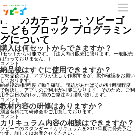
FAQのカテゴリー:
ソビーゴ
こどもブロック プログラミン
グについて
購入は何セットからできますか？
1セットから可能です。（法人向け販売に限ります。一般販売
は行っておりません。）
購
コメント
入
納品後はすぐに使用できますか？
は
ご納品後には、アプリが正しく作動するか、動作確認をお願い
何
しております。
セ
納品後2週間程度で動作確認、問題があればその後1週間程度
ッ
で解決し、アプリのご利用が可能になります。そのため、ご利
ト
用予定日の約1ヶ月前のご発注をお願い致します。
か
納
コメント
ら
品
教材内容の研修はありますか？
で
後
き
別途有料にて研修会をご用意しております。
は
ま
教
コメント
す
す
材
カリキュラム内容の相談はできますか？
ぐ
か？
内
に
ソビーゴのスタンダードカリキュラムを2017年夏に発売予定
に
容
使
です。詳しくはお問合せください。