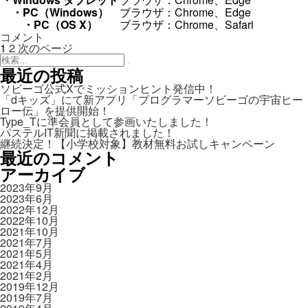
や
っ
・PC（Windows）
ブラウザ：Chrome、Edge
て
・PC（OS X）
ブラウザ：Chrome、Safari
使
ア
コメント
用
投
プ
固
固
1
2
次のページ
し
リ
定
検
定
稿
ま
の
ペ
索:
ペ
検
最近の投稿
す
索
ナ
使
ー
ー
か？
ソビーゴ公式Xでミッションヒント発信中！
用
ジ
ジ
ビ
に
「dキッズ」にて新アプリ「プログラマーソビーゴの宇宙ヒー
可
ロー伝」を提供開始！
ゲ
能
Type_Tに準会員として参画いたしました！
な
ー
パステルIT新聞に掲載されました！
環
継続決定！【小学校対象】教材無料お試しキャンペーン
シ
境
最近のコメント
は？
ョ
に
アーカイブ
ン
2023年9月
2023年6月
2022年12月
2022年10月
2021年10月
2021年7月
2021年5月
2021年4月
2021年2月
2019年12月
2019年7月